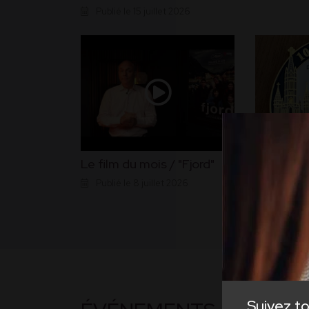
Publié le 15 juillet 2026
Insigne d
Le film du mois / "Fjord"
pèlerina
Publié le 8 juillet 2026
Publié le 
Suivez to