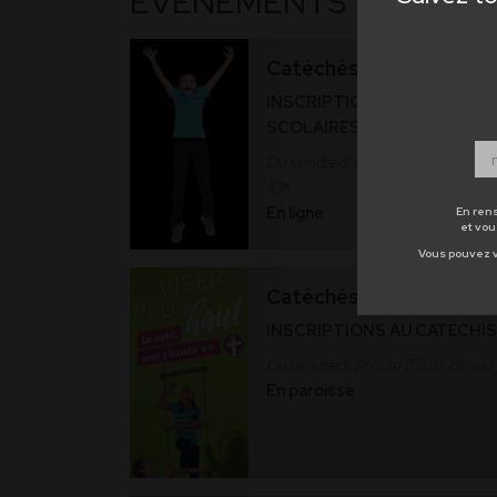
ÉVÉNEMENTS
Catéchèse
INSCRIPTIONS DANS LES E
SCOLAIRES DE MONACO ET
Du vendredi 1 mai 2026, 10h, au
10h
En ligne
En rens
et vo
Vous pouvez v
Catéchèse
INSCRIPTIONS AU CATECHI
Du vendredi 26 juin 2026, 8h, au
En paroisse