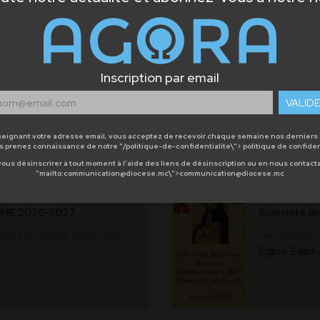
Catéchès
TABLISSEMENTS
RACONTER 
Inscription par email
 CATECHESE
PAS MOI ?
VALID
 dimanche 6 septembre 2026,
Du samedi 20 
AGORA - Mai
eignant votre adresse email, vous acceptez de recevoir chaque semaine nos derniers 
us prenez connaissance de notre
"/politique-de-confidentialite\"> politique de confiden
ous désinscrirer à tout moment à l'aide des liens de désinscription ou en nous contacta
"mailto:communication@diocese.mc\">communication@diocese.mc
MESSE
SME 2026-2027
Solennité d
 jeudi 15 octobre 2026, 23h
Samedi 8 aoû
Eglise Saint