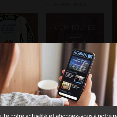
Publié le 13 juillet 2026
VOIR TOUTES
LES
ACTUALITÉS
u centenaire des
ges à Lourdes
7 juillet 2026
ute notre actualité et abonnez-vous à notre 