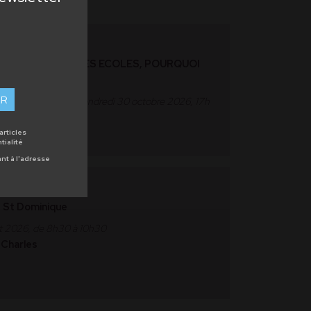
e
LA BIBLE DANS LES ECOLES, POURQUOI
ER
juin 2026, 9h, au vendredi 30 octobre 2026, 17h
son diocésaine
articles
tialité
nt à l'adresse
e St Dominique
t 2026, de 8h30 à 10h30
-Charles