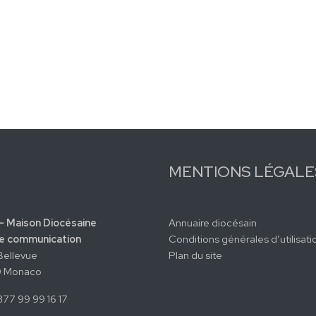
MENTIONS LÉGALE
- Maison Diocésaine
Annuaire diocésain
e communication
Conditions générales d’utilisati
 Bellevue
Plan du site
 Monaco
+377 99 99 16 17