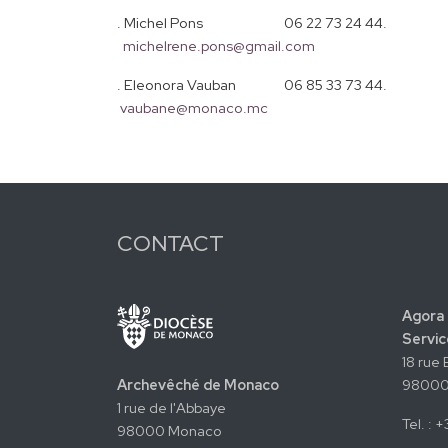
. Michel Pons 06 22 73 24 44.
michelrene.pons@gmail.com
. Eleonora Vauban 06 85 33 73 44.
vaubane@monaco.mc
CONTACT
Agora 
Servic
18 rue
Archevêché de Monaco
98000
1 rue de l'Abbaye
Tel. : 
98000 Monaco