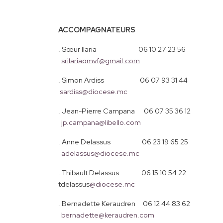
ACCOMPAGNATEURS
. Sœur Ilaria 06 10 27 23 56
srilariaomvf@gmail.com
. Simon Ardiss 06 07 93 31 44
sardiss@diocese.mc
. Jean-Pierre Campana 06 07 35 36 12
jp.campana@libello.com
. Anne Delassus 06 23 19 65 25
adelassus@diocese.mc
. Thibault Delassus 06 15 10 54 22
tdelassus
@
diocese.mc
. Bernadette Keraudren 06 12 44 83 62
bernadette@keraudren.com