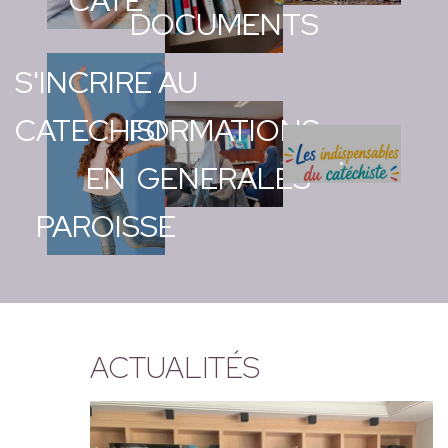
CATÉ
DOCUMENTS
S'INCRIRE AU
CATECHISME
FORMATIONS
.
EN
GENERALES
PAROISSE
ACTUALITÉS