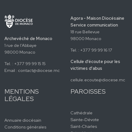
Agora - Maison Diocésaine
Service communication
18 rue Bellevue
Archevêché de Monaco
98000 Monaco
1 rue de l'Abbaye
Tel. : +377 99 99 16 17
98000 Monaco
Cellule d’écoute pour les
Tel. : +377 99 99 15 15
victimes d’abus
Email :
contact@diocese.mc
cellule.ecoute@diocese.mc
MENTIONS
PAROISSES
LÉGALES
Cathédrale
Sainte-Dévote
Annuaire diocésain
Saint-Charles
Conditions générales