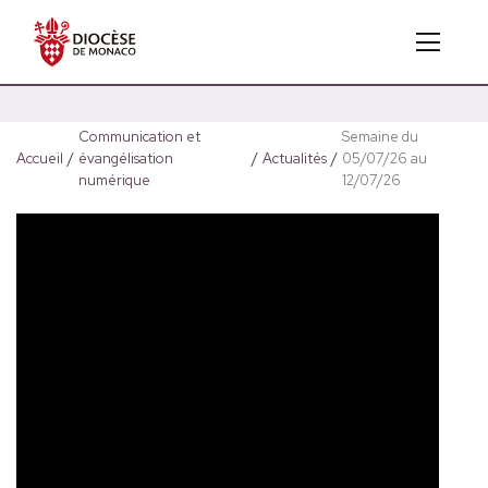
Communication et
Semaine du
Accueil
/
évangélisation
/
Actualités
/
05/07/26 au
numérique
12/07/26